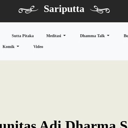
Sariputta
Sutta Pitaka
Meditasi
Dhamma Talk
B
Komik
Video
nitas Adi Dharma S