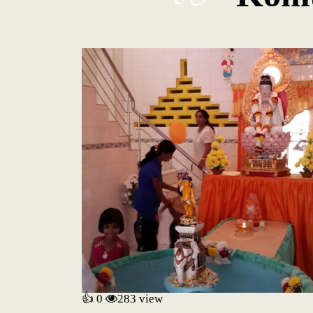
👍 0
283
view