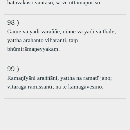
hatāvakāso vantāso, sa ve uttamaporiso.
98 )
Gāme vā yadi vāraññe, ninne vā yadi vā thale;
yattha arahanto viharanti, taṃ
bhūmirāmaṇeyyakaṃ.
99 )
Ramaṇīyāni araññāni, yattha na ramatī jano;
vītarāgā ramissanti, na te kāmagavesino.