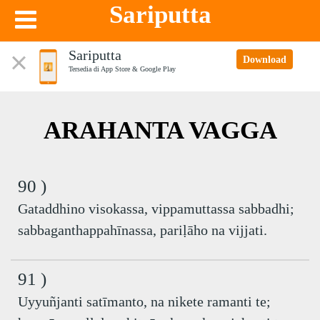
Sariputta
Sariputta
Download
Tersedia di App Store & Google Play
ARAHANTA VAGGA
90 )
Gataddhino visokassa, vippamuttassa sabbadhi;
sabbaganthappahīnassa, pariḷāho na vijjati.
91 )
Uyyuñjanti satīmanto, na nikete ramanti te;