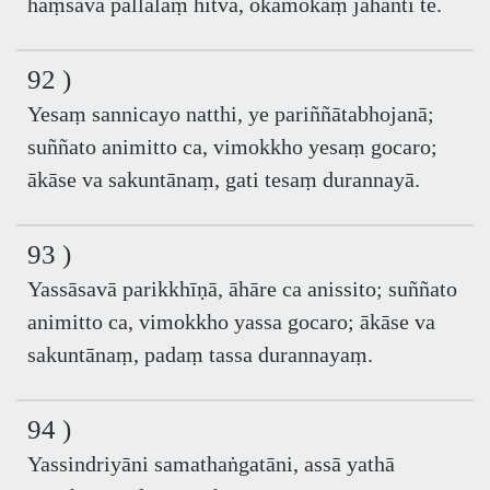
haṃsāva pallalaṃ hitvā, okamokaṃ jahanti te.
92 )
Yesaṃ sannicayo natthi, ye pariññātabhojanā;
suññato animitto ca, vimokkho yesaṃ gocaro;
ākāse va sakuntānaṃ, gati tesaṃ durannayā.
93 )
Yassāsavā parikkhīṇā, āhāre ca anissito; suññato
animitto ca, vimokkho yassa gocaro; ākāse va
sakuntānaṃ, padaṃ tassa durannayaṃ.
94 )
Yassindriyāni samathaṅgatāni, assā yathā