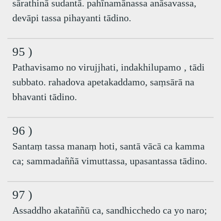
sārathinā sudantā. pahīnamānassa anāsavassa,
devāpi tassa pihayanti tādino.
95 )
Pathavisamo no virujjhati, indakhilupamo ‚ tādi
subbato. rahadova apetakaddamo, saṃsārā na
bhavanti tādino.
96 )
Santaṃ tassa manaṃ hoti, santā vācā ca kamma
ca; sammadaññā vimuttassa, upasantassa tādino.
97 )
Assaddho akataññū ca, sandhicchedo ca yo naro;