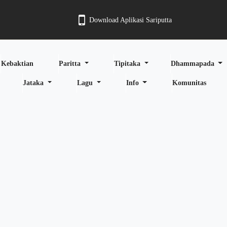
Download Aplikasi Sariputta
Kebaktian
Paritta
Tipitaka
Dhammapada
Jataka
Lagu
Info
Komunitas