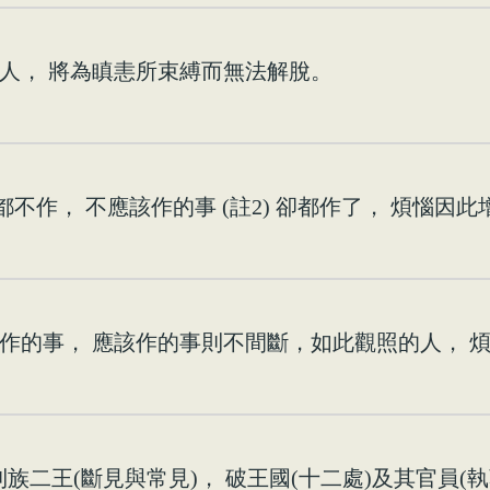
人， 將為瞋恚所束縛而無法解脫。
都不作， 不應該作的事 (註2) 卻都作了， 煩惱因此
作的事， 應該作的事則不間斷，如此觀照的人， 
利族二王(斷見與常見)， 破王國(十二處)及其官員(