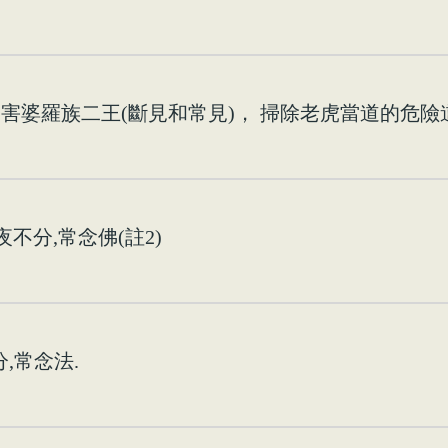
)，害婆羅族二王(斷見和常見)， 掃除老虎當道的危險
夜不分,常念佛(註2)
,常念法.