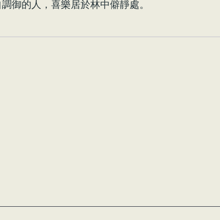
自調御的人，喜樂居於林中僻靜處。