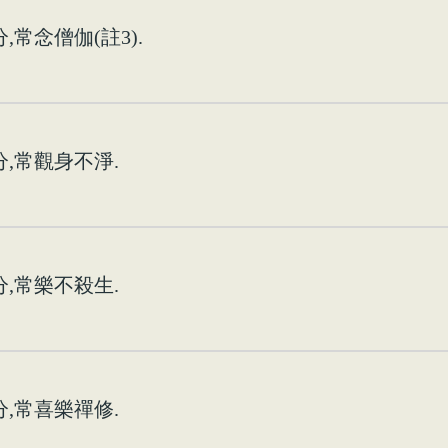
常念僧伽(註3).
,常觀身不淨.
,常樂不殺生.
,常喜樂禪修.