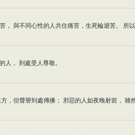
苦， 與不同心性的人共住痛苦，生死輪迴苦。 所
)的人， 到處受人尊敬。
遠方，但聲譽到處傳播； 邪惡的人如夜晚射箭， 雖