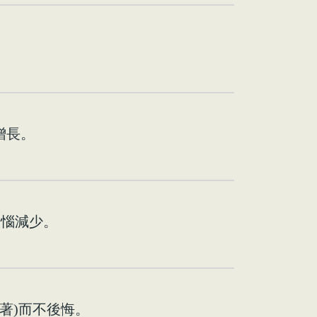
增長。
煩惱減少。
執著)而不後悔。