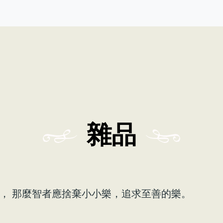
雜品
， 那麼智者應捨棄小小樂，追求至善的樂。