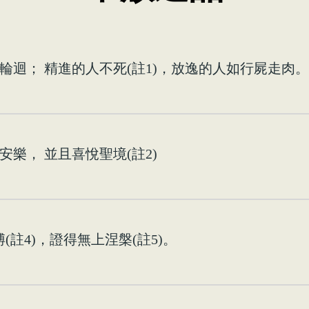
迴； 精進的人不死(註1)，放逸的人如行屍走肉。
樂， 並且喜悅聖境(註2)
(註4)，證得無上涅槃(註5)。