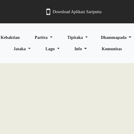
Download Aplikasi Sariputta
Kebaktian
Paritta
Tipitaka
Dhammapada
Jataka
Lagu
Info
Komunitas