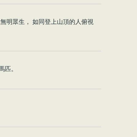
無明眾生， 如同登上山頂的人俯視
馬匹。