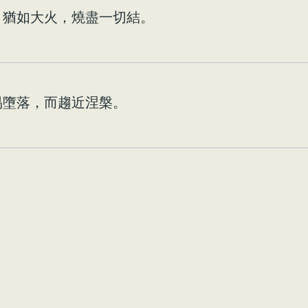
 猶如大火，燒盡一切結。
易墮落，而趨近涅槃。