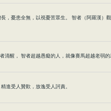
增長，憂患全無，以視憂苦眾生。 智者（阿羅漢）觀
者清醒， 智者超越愚癡的人，就像賽馬超越老弱的
 精進受人贊歎，放逸受人訶責。