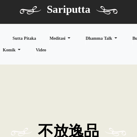
Sariputta
Sutta Pitaka
Meditasi
Dhamma Talk
B
Komik
Video
不放逸品