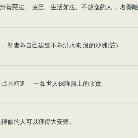
辨善惡法、 克己、生活如法、不放逸的人， 名譽
 智者為自己建造不為洪水淹 沒的沙洲(註)
己的精進， 一如世人保護無上的珍寶.
進禪修的人可以獲得大安樂。