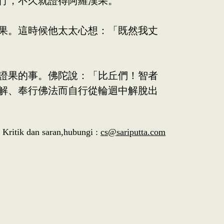
行，不久就證得阿羅漢果。
果。這時候他太太心想：「既然我丈
證果的事。佛陀說：「比丘們！智者
解、奉行佛法而自行從輪迴中解脫出
Kritik dan saran,hubungi :
cs@sariputta.com