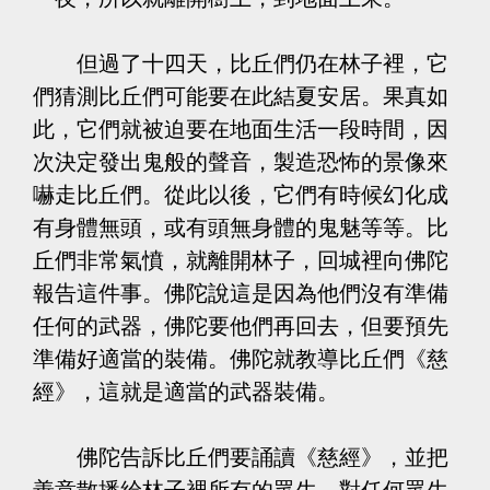
但過了十四天，比丘們仍在林子裡，它
們猜測比丘們可能要在此結夏安居。果真如
此，它們就被迫要在地面生活一段時間，因
次決定發出鬼般的聲音，製造恐怖的景像來
嚇走比丘們。從此以後，它們有時候幻化成
有身體無頭，或有頭無身體的鬼魅等等。比
丘們非常氣憤，就離開林子，回城裡向佛陀
報告這件事。佛陀說這是因為他們沒有準備
任何的武器，佛陀要他們再回去，但要預先
準備好適當的裝備。佛陀就教導比丘們《慈
經》，這就是適當的武器裝備。
佛陀告訴比丘們要誦讀《慈經》，並把
善意散播給林子裡所有的眾生。對任何眾生