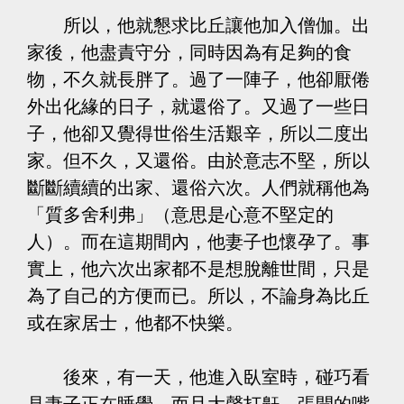
所以，他就懇求比丘讓他加入僧伽。出
家後，他盡責守分，同時因為有足夠的食
物，不久就長胖了。過了一陣子，他卻厭倦
外出化緣的日子，就還俗了。又過了一些日
子，他卻又覺得世俗生活艱辛，所以二度出
家。但不久，又還俗。由於意志不堅，所以
斷斷續續的出家、還俗六次。人們就稱他為
「質多舍利弗」（意思是心意不堅定的
人）。而在這期間內，他妻子也懷孕了。事
實上，他六次出家都不是想脫離世間，只是
為了自己的方便而已。所以，不論身為比丘
或在家居士，他都不快樂。
後來，有一天，他進入臥室時，碰巧看
見妻子正在睡覺，而且大聲打鼾，張開的嘴