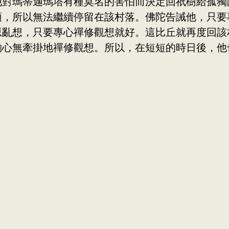
他對瑪蒂迦瑪塔有種莫名的害怕而決定回祇樹給孤獨
頭，所以無法繼續停留在該村落。佛陀告誡他，只要
思亂想，只要專心禪修觀想就好。這比丘就再度回該
夠心無牽掛地禪修觀想。所以，在短短的時日後，他