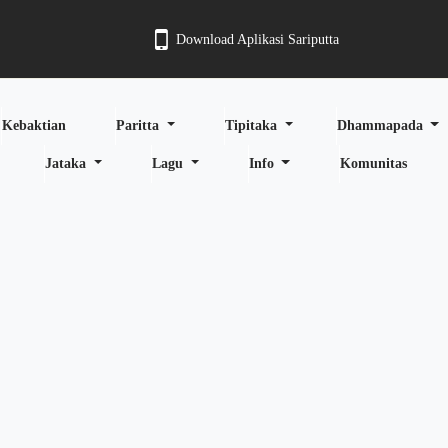
Download Aplikasi Sariputta
Kebaktian
Paritta
Tipitaka
Dhammapada
Jataka
Lagu
Info
Komunitas