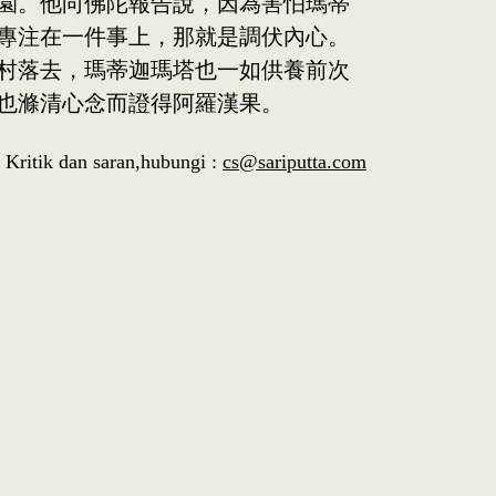
園。他向佛陀報告說，因為害怕瑪蒂
專注在一件事上，那就是調伏內心。
村落去，瑪蒂迦瑪塔也一如供養前次
也滌清心念而證得阿羅漢果。
Kritik dan saran,hubungi :
cs@sariputta.com