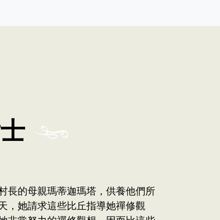
女士
村長的母親瑪蒂迦瑪塔，供養他們所
天，她請求這些比丘指導她禪修觀