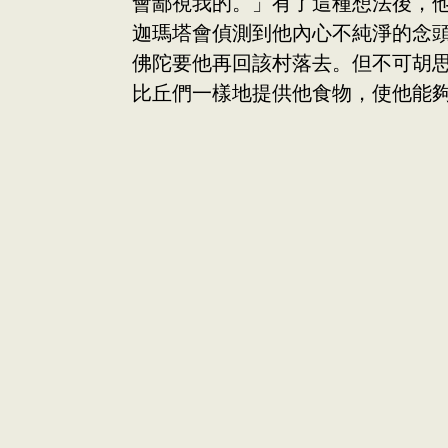
會鄙視我的。」有了這種想法後，
迦瑪塔會偵測到他內心不純淨的念
佛陀要他再回該村落去。但不可胡
比丘們一樣地提供他食物，使他能