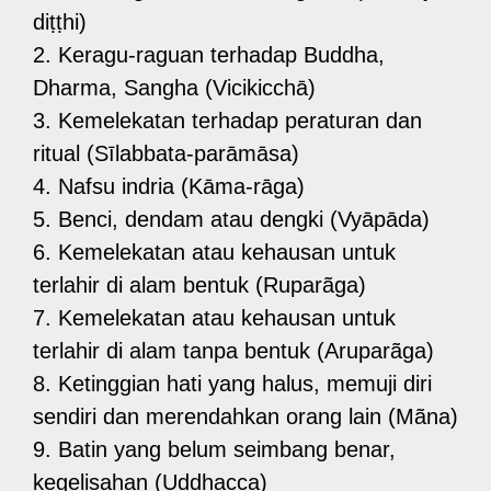
diṭṭhi)
2. Keragu-raguan terhadap Buddha,
Dharma, Sangha (Vicikicchā)
3. Kemelekatan terhadap peraturan dan
ritual (Sīlabbata-parāmāsa)
4. Nafsu indria (Kāma-rāga)
5. Benci, dendam atau dengki (Vyāpāda)
6. Kemelekatan atau kehausan untuk
terlahir di alam bentuk (Ruparãga)
7. Kemelekatan atau kehausan untuk
terlahir di alam tanpa bentuk (Aruparãga)
8. Ketinggian hati yang halus, memuji diri
sendiri dan merendahkan orang lain (Mãna)
9. Batin yang belum seimbang benar,
kegelisahan (Uddhacca)