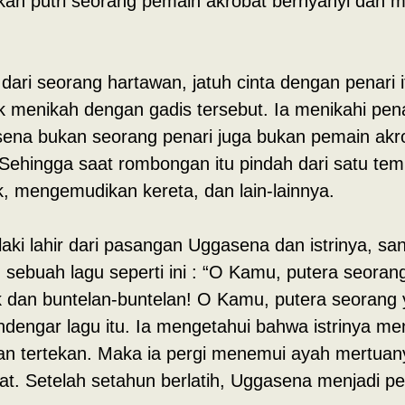
an putri seorang pemain akrobat bernyanyi dan m
ri seorang hartawan, jatuh cinta dengan penari i
 menikah dengan gadis tersebut. Ia menikahi pena
ena bukan seorang penari juga bukan pemain akro
ehingga saat rombongan itu pindah dari satu temp
 mengemudikan kereta, dan lain-lainnya.
aki lahir dari pasangan Uggasena dan istrinya, san
 sebuah lagu seperti ini : “O Kamu, putera seorang
k dan buntelan-buntelan! O Kamu, putera seorang 
ngar lagu itu. Ia mengetahui bahwa istrinya me
 dan tertekan. Maka ia pergi menemui ayah mertua
at. Setelah setahun berlatih, Uggasena menjadi pe