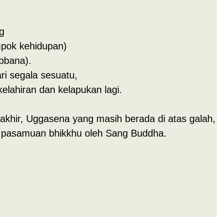
g
mpok kehidupan)
ibbana).
ri segala sesuatu,
lahiran dan kelapukan lagi.
khir, Uggasena yang masih berada di atas galah, 
m pasamuan bhikkhu oleh Sang Buddha.