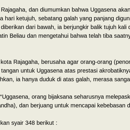
e Rajagaha, dan diumumkan bahwa Uggasena akan 
 hari ketujuh, sebatang galah yang panjang digun
erikan dari bawah, ia berjungkir balik tujuh kali d
tin Beliau dan mengetahui bahwa telah tiba saat
ta Rajagaha, berusaha agar orang-orang (penon
 tangan untuk Uggasena atas prestasi akrobatikn
uhkan, ia hanya duduk di atas galah, merasa sangat
Uggasena, orang bijaksana seharusnya melepas
dha), dan berjuang untuk mencapai kebebasan dari
n syair 348 berikut :