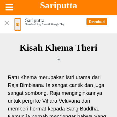
Sariputta
Sariputta
Download
Tersedia di App Store & Google Play
Kisah Khema Theri
lay
Ratu Khema merupakan istri utama dari
Raja Bimbisara. Ia sangat cantik dan juga
sangat sombong. Raja menginginkannya
untuk pergi ke Vihara Veluvana dan
memberi hormat kepada Sang Buddha.
Namun ia pernah mendengar bahwa Sang