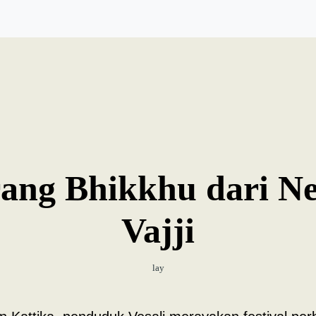
rang Bhikkhu dari N
Vajji
lay