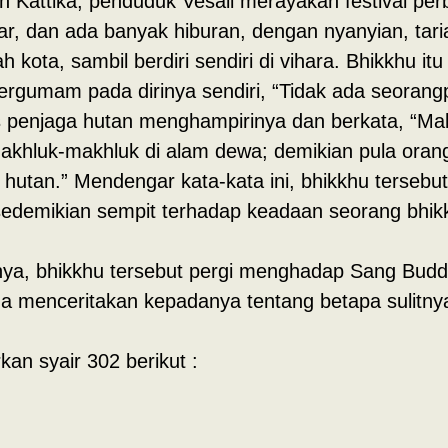
 Kattika, penduduk Vesali merayakan festival per
r, dan ada banyak hiburan, dengan nyanyian, tarian
 kota, sambil berdiri sendiri di vihara. Bhikkhu i
ergumam pada dirinya sendiri, “Tidak ada seoran
lus penjaga hutan menghampirinya dan berkata, “M
 makhluk-makhluk di alam dewa; demikian pula oran
 hutan.” Mendengar kata-kata ini, bhikkhu tersebu
 sedemikian sempit terhadap keadaan seorang bhik
nya, bhikkhu tersebut pergi menghadap Sang Budd
a menceritakan kepadanya tentang betapa sulitn
n syair 302 berikut :