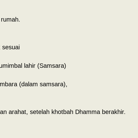
 rumah.
 sesuai
mimbal lahir (Samsara)
embara (dalam samsara),
ian arahat, setelah khotbah Dhamma berakhir.