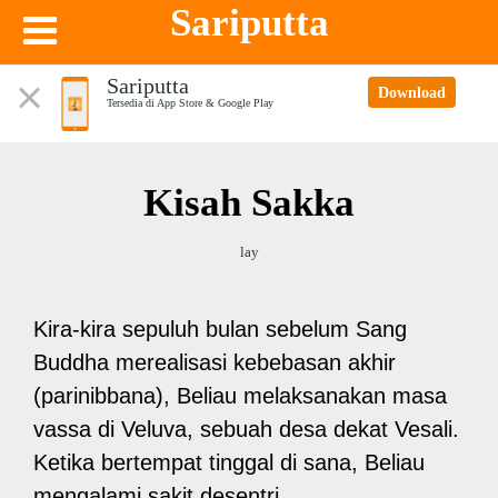
Sariputta
Sariputta
Download
Tersedia di App Store & Google Play
Kisah Sakka
lay
Kira-kira sepuluh bulan sebelum Sang
Buddha merealisasi kebebasan akhir
(parinibbana), Beliau melaksanakan masa
vassa di Veluva, sebuah desa dekat Vesali.
Ketika bertempat tinggal di sana, Beliau
mengalami sakit desentri.