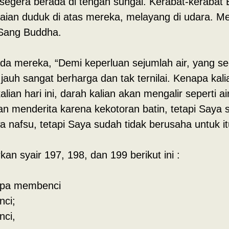
segera berada di tengah sungai. Kerabat-kerabat 
ian duduk di atas mereka, melayang di udara. Me
Sang Buddha.
 mereka, “Demi keperluan sejumlah air, yang sedik
auh sangat berharga dan tak ternilai. Kenapa kal
lian hari ini, darah kalian akan mengalir seperti ai
n menderita karena kekotoran batin, tetapi Saya 
nafsu, tetapi Saya sudah tidak berusaha untuk it
syair 197, 198, dan 199 berikut ini :
anpa membenci
nci;
nci,