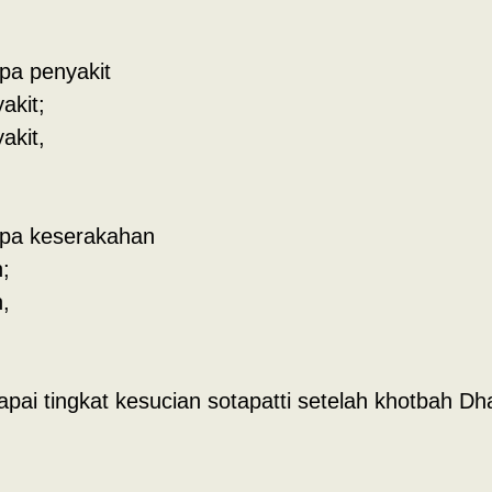
npa penyakit
akit;
akit,
anpa keserakahan
;
,
pai tingkat kesucian sotapatti setelah khotbah D