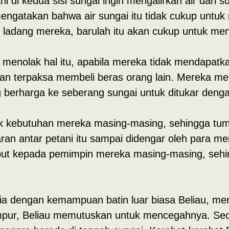
ani di kedua sisi sungai ingin mengalirkan air dari
gatakan bahwa air sungai itu tidak cukup untuk m
e ladang mereka, barulah itu akan cukup untuk me
 menolak hal itu, apabila mereka tidak mendapatkan
an terpaksa membeli beras orang lain. Mereka me
berharga ke seberang sungai untuk ditukar deng
k kebutuhan mereka masing-masing, sehingga tumb
n antar petani itu sampai didengar oleh para me
ut kepada pemimpin mereka masing-masing, sehin
nia dengan kemampuan batin luar biasa Beliau, men
empur, Beliau memutuskan untuk mencegahnya. Seo