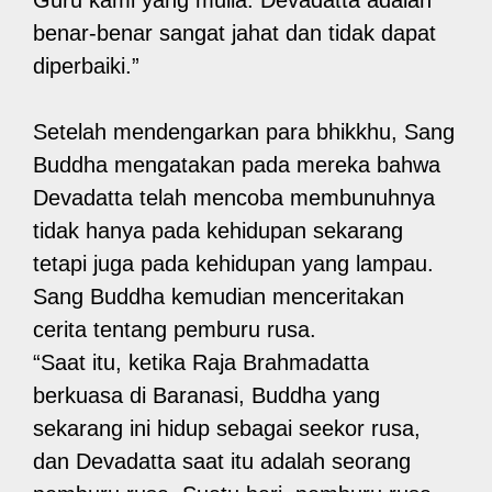
benar-benar sangat jahat dan tidak dapat
diperbaiki.”
Setelah mendengarkan para bhikkhu, Sang
Buddha mengatakan pada mereka bahwa
Devadatta telah mencoba membunuhnya
tidak hanya pada kehidupan sekarang
tetapi juga pada kehidupan yang lampau.
Sang Buddha kemudian menceritakan
cerita tentang pemburu rusa.
“Saat itu, ketika Raja Brahmadatta
berkuasa di Baranasi, Buddha yang
sekarang ini hidup sebagai seekor rusa,
dan Devadatta saat itu adalah seorang