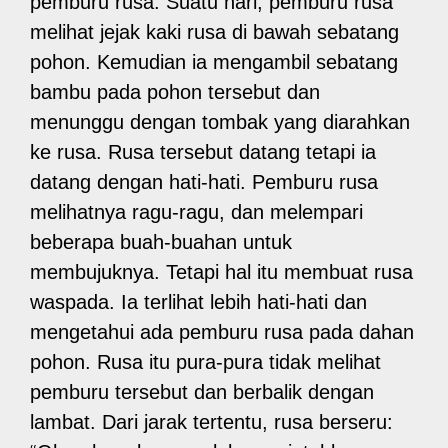
pemburu rusa. Suatu hari, pemburu rusa
melihat jejak kaki rusa di bawah sebatang
pohon. Kemudian ia mengambil sebatang
bambu pada pohon tersebut dan
menunggu dengan tombak yang diarahkan
ke rusa. Rusa tersebut datang tetapi ia
datang dengan hati-hati. Pemburu rusa
melihatnya ragu-ragu, dan melempari
beberapa buah-buahan untuk
membujuknya. Tetapi hal itu membuat rusa
waspada. Ia terlihat lebih hati-hati dan
mengetahui ada pemburu rusa pada dahan
pohon. Rusa itu pura-pura tidak melihat
pemburu tersebut dan berbalik dengan
lambat. Dari jarak tertentu, rusa berseru: