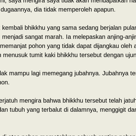
i, saya mengira saya tidak akan mendapatkan hasi
i dugaannya, dia tidak memperoleh apapun.
at kembali bhikkhu yang sama sedang berjalan pula
 menjadi sangat marah. Ia melepaskan anjing-anj
u memanjat pohon yang tidak dapat dijangkau oleh 
 menusuk tumit kaki bhikkhu tersebut dengan uju
tidak mampu lagi memegang jubahnya. Jubahnya ter
hon.
terjatuh mengira bahwa bhikkhu tersebut telah jatu
an tubuh yang terbalut di dalamnya, menggigit d