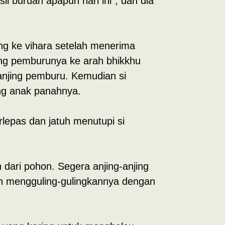
l buruan apapun hari ini”, dan dia
ng ke vihara setelah menerima
ing pemburunya ke arah bhikkhu
anjing pemburu. Kemudian si
ng anak panahnya.
lepas dan jatuh menutupi si
h dari pohon. Segera anjing-anjing
an mengguling-gulingkannya dengan