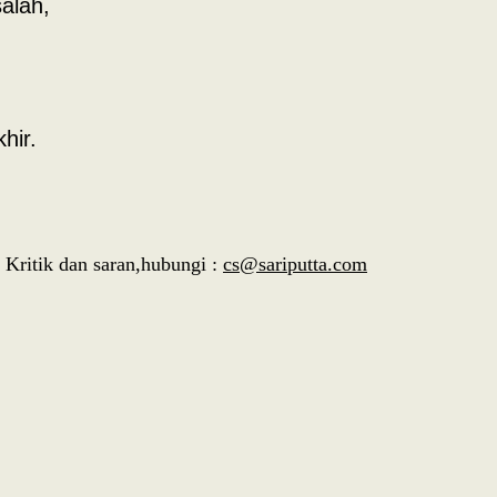
alah,
hir.
Kritik dan saran,hubungi :
cs@sariputta.com