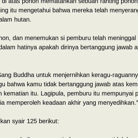
a di atas pohon mematahkan sebuah ranting pohon
-anjing itu mengetahui bahwa mereka telah menyera
alam hutan.
pohon, dan menemukan si pemburu telah meninggal
 dalam hatinya apakah dirinya bertanggung jawab 
ang Buddha untuk menjernihkan keragu-raguanny
ragu bahwa kamu tidak bertanggung jawab atas ke
leh kematian itu. Lagipula, pemburu itu mempunyai 
a ia memperoleh keadaan akhir yang menyedihkan.
n syair 125 berikut: