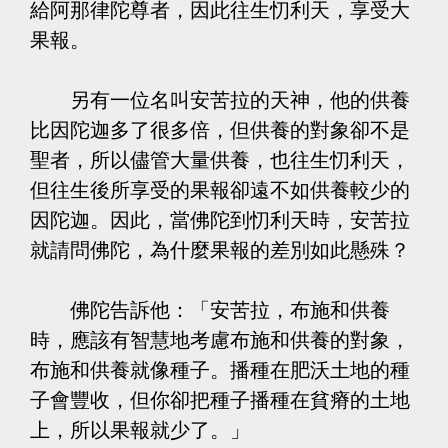
給阿那律陀尊者，因此往生忉利天，享受大
果報。
另有一位名叫安苦拉的天神，他的供養
比因陀迦多了很多倍，但供養的對象卻不是
聖者，所以儘管大量供養，也往生忉利天，
但往生後所享受的果報卻遠不如供養較少的
因陀迦。因此，當佛陀到忉利天時，安苦拉
就請問佛陀，為什麼果報的差別如此懸殊？
佛陀告訴他：「安苦拉，布施和供養
時，應該有智慧地考慮布施和供養的對象，
布施和供養就像種子。播種在肥沃土地的種
子會豐收，但你卻把種子播種在貧瘠的土地
上，所以果報就少了。」