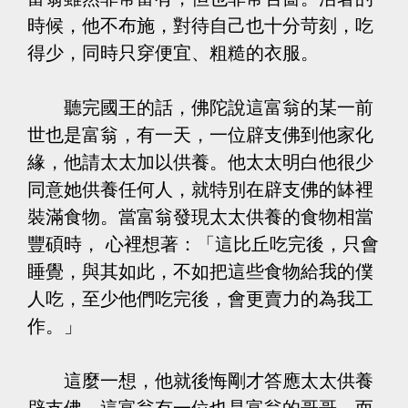
時候，他不布施，對待自己也十分苛刻，吃
得少，同時只穿便宜、粗糙的衣服。
聽完國王的話，佛陀說這富翁的某一前
世也是富翁，有一天，一位辟支佛到他家化
緣，他請太太加以供養。他太太明白他很少
同意她供養任何人，就特別在辟支佛的缽裡
裝滿食物。當富翁發現太太供養的食物相當
豐碩時， 心裡想著：「這比丘吃完後，只會
睡覺，與其如此，不如把這些食物給我的僕
人吃，至少他們吃完後，會更賣力的為我工
作。」
這麼一想，他就後悔剛才答應太太供養
辟支佛。這富翁有一位也是富翁的哥哥，而