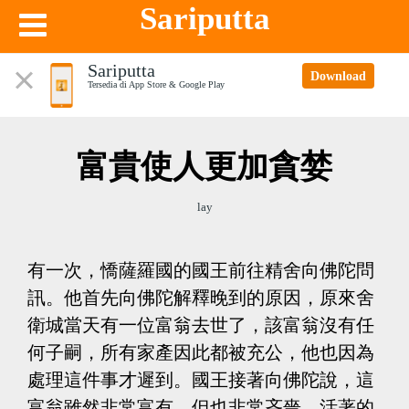
Sariputta
Sariputta
Download
Tersedia di App Store & Google Play
富貴使人更加貪婪
lay
有一次，憍薩羅國的國王前往精舍向佛陀問
訊。他首先向佛陀解釋晚到的原因，原來舍
衛城當天有一位富翁去世了，該富翁沒有任
何子嗣，所有家產因此都被充公，他也因為
處理這件事才遲到。國王接著向佛陀說，這
富翁雖然非常富有，但也非常吝嗇。活著的