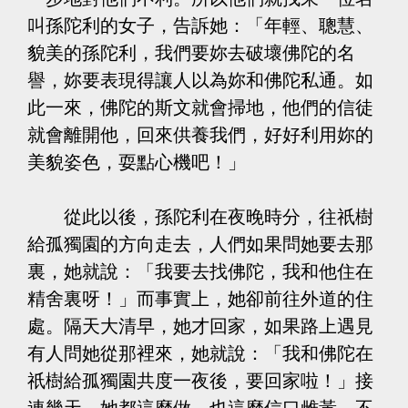
叫孫陀利的女子，告訴她：「年輕、聰慧、
貌美的孫陀利，我們要妳去破壞佛陀的名
譽，妳要表現得讓人以為妳和佛陀私通。如
此一來，佛陀的斯文就會掃地，他們的信徒
就會離開他，回來供養我們，好好利用妳的
美貌姿色，耍點心機吧！」
從此以後，孫陀利在夜晚時分，往祇樹
給孤獨園的方向走去，人們如果問她要去那
裏，她就說：「我要去找佛陀，我和他住在
精舍裏呀！」而事實上，她卻前往外道的住
處。隔天大清早，她才回家，如果路上遇見
有人問她從那裡來，她就說：「我和佛陀在
祇樹給孤獨園共度一夜後，要回家啦！」接
連幾天，她都這麼做，也這麼信口雌黃。不