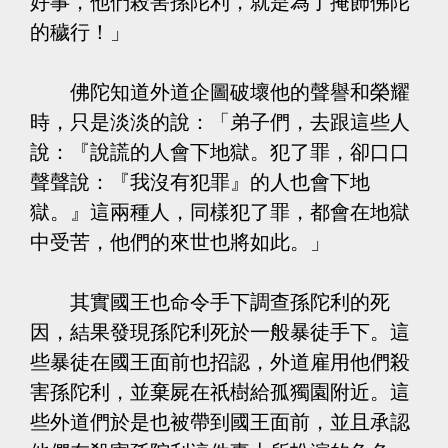
好事，他們殺害孫陀利，就是為了掩飾佛陀
的穢行！」
佛陀知道外道企圖破壞他的聲譽和榮耀
時，只是淡淡的說：「弟子們，去跟這些人
說：『說謊的人會下地獄。犯了罪，卻口口
聲聲說：『我沒有犯罪』的人也會下地
獄。』這兩種人，同樣犯了罪，都會在地獄
中受苦，他們的來世也將如此。」
其實國王也命令手下調查孫陀利的死
因，結果發現孫陀利死於一般暴徒手下。這
些暴徒在國王面前也招認，外道雇用他們殺
害孫陀利，並棄屍在祇樹給孤獨園附近。這
些外道們於是也被帶到國王面前，並且承認