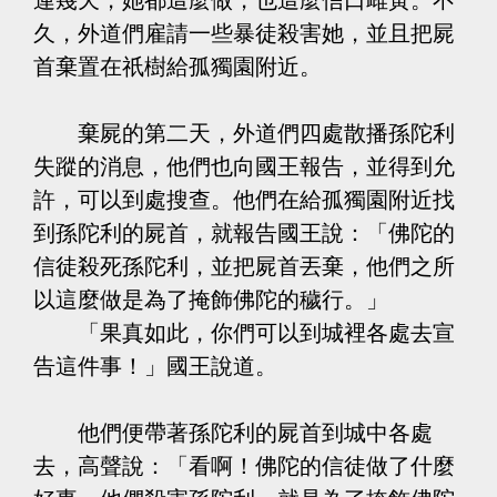
久，外道們雇請一些暴徒殺害她，並且把屍
首棄置在祇樹給孤獨園附近。
棄屍的第二天，外道們四處散播孫陀利
失蹤的消息，他們也向國王報告，並得到允
許，可以到處搜查。他們在給孤獨園附近找
到孫陀利的屍首，就報告國王說：「佛陀的
信徒殺死孫陀利，並把屍首丟棄，他們之所
以這麼做是為了掩飾佛陀的穢行。」
「果真如此，你們可以到城裡各處去宣
告這件事！」國王說道。
他們便帶著孫陀利的屍首到城中各處
去，高聲說：「看啊！佛陀的信徒做了什麼