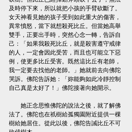
及時停下來，所以就把小孩的手臂砍斷了。
女天神看見她的孩子受到如此重大的傷害，
異常憤怒，當下就想殺死比丘。但當她高舉
雙手，正要出手時，突然心念一轉，告訴自
己：「如果我殺死比丘，就是殺害遵守戒律
的人，一定會因此受苦，而且也可能立下惡
例，使更多比丘受害。既然這比丘有老師，
我一定要去找他的老師。」她就前去向佛陀
哭訴。佛陀告訴她：「妳能夠如此冷靜控制
自己真是太好了！」佛陀接著向她開示。
她正念思惟佛陀的說法之後，就了解佛
法了。佛陀也在祇樹給孤獨園附近提供一棵
樹給她居住。從此以後，佛陀告誡比丘不可
砍伐樹木。