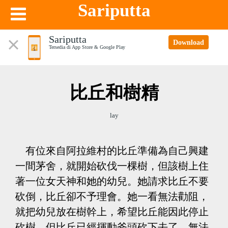
Sariputta
Sariputta
Download
Tersedia di App Store & Google Play
比丘和樹精
lay
有位來自阿拉維村的比丘準備為自己興建
一間茅舍，就開始砍伐一棵樹，但該樹上住
著一位女天神和她的幼兒。她請求比丘不要
砍倒，比丘卻不予理會。她一看無法勸阻，
就把幼兒放在樹幹上，希望比丘能因此停止
砍樹。但比丘已經揮動斧頭砍下去了，無法