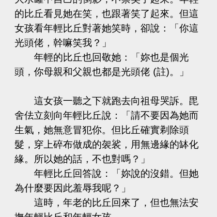
的比丘看見她在笑，也跟著笑了起來。但這
女孩看年輕比丘對著她笑時，卻說：「你這
光頭佬，幹嘛笑我？」
年輕的比丘也回敬她：「妳也是個光
頭，你母親和父親也都是光頭佬 (註)。」
這女孩一聽之下就跑去向祖母哭訴。毘
舍佉立刻向年輕比丘說：「請不要因為她而
生氣，她無意冒犯你。但比丘確實剃除頭
髮，穿上碎布做成的袈裟，用無邊緣的缽化
緣。所以她的話，不也對嗎？」
年輕比丘回答說：「妳說的沒錯。但她
為什麼要因此羞辱我呢？」
這時，年老的比丘回來了，但也無法安
撫年輕比丘和年輕女孩。