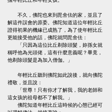
不久，佛陀也來到毘舍佉的家，並且了
解這件誤會的原委。佛陀知道這位年輕比丘
證得初果的機緣已成熟了，為了使年輕比丘
更能接受他的話，佛陀就問毘舍佉：
「只因為這位比丘剃除頭髮，妳孫女就
稱呼他為光頭佬，這有什麼意義呢？畢竟，
他剃除頭髮是為加入僧伽。」
年輕比丘聽到佛陀如此說後，就向佛陀
禮敬，並且說：
「世尊！只有你才了解我，我的老師和
這女孩的祖母都不了解我。」
佛陀知道年輕比丘這時候的心態已經可