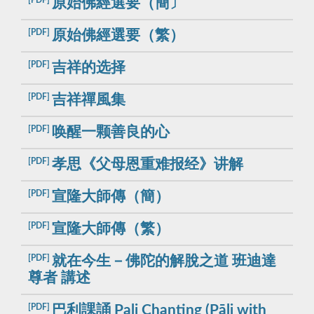
[PDF]
原始佛經選要（簡〕
[PDF]
原始佛經選要（繁）
[PDF]
吉祥的选择
[PDF]
吉祥禪風集
[PDF]
唤醒一颗善良的心
[PDF]
孝思《父母恩重难报经》讲解
[PDF]
宣隆大師傳（簡）
[PDF]
宣隆大師傳（繁）
[PDF]
就在今生－佛陀的解脫之道 班迪達
尊者 講述
[PDF]
巴利課誦 Pali Chanting (Pāḷi with