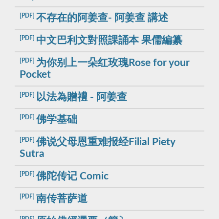
[PDF]
不存在的阿姜查- 阿姜查 講述
[PDF]
中文巴利文對照課誦本 果儒編纂
[PDF]
为你别上一朵红玫瑰Rose for your
Pocket
[PDF]
以法為贈禮 - 阿姜查
[PDF]
佛学基础
[PDF]
佛说父母恩重难报经Filial Piety
Sutra
[PDF]
佛陀传记 Comic
[PDF]
南传菩萨道