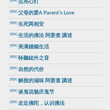
[PDF]
点亮心灯
[PDF]
父母的爱A Parent’s Love
[PDF]
生死两相安
[PDF]
生活的佛法 阿姜查 講述
[PDF]
美满婚姻生活
[PDF]
聆聽絃外之音
[PDF]
自然的代价
[PDF]
解脫的滋味 阿姜查 講述
[PDF]
谈鬼说魅庆鬼节
[PDF]
走近佛陀，认识佛法