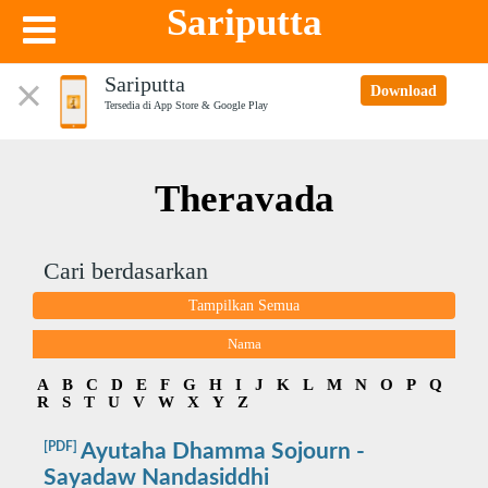
Sariputta
Sariputta
Download
Tersedia di App Store & Google Play
Theravada
Cari berdasarkan
Tampilkan Semua
Nama
A
B
C
D
E
F
G
H
I
J
K
L
M
N
O
P
Q
R
S
T
U
V
W
X
Y
Z
[PDF]
Ayutaha Dhamma Sojourn -
Sayadaw Nandasiddhi