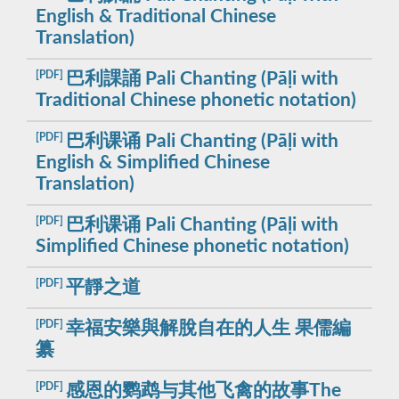
English & Traditional Chinese
Translation)
[PDF]
巴利課誦 Pali Chanting (Pāḷi with
Traditional Chinese phonetic notation)
[PDF]
巴利课诵 Pali Chanting (Pāḷi with
English & Simplified Chinese
Translation)
[PDF]
巴利课诵 Pali Chanting (Pāḷi with
Simplified Chinese phonetic notation)
[PDF]
平靜之道
[PDF]
幸福安樂與解脫自在的人生 果儒編
纂
[PDF]
感恩的鹦鹉与其他飞禽的故事The