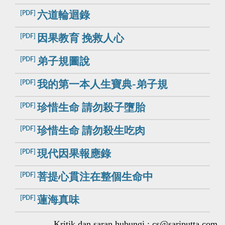
[PDF]
六道輪迴錄
[PDF]
因果教育 挽救人心
[PDF]
弟子規圖說
[PDF]
我的第一本人生寶典-弟子規
[PDF]
珍惜生命 請勿殺子墮胎
[PDF]
珍惜生命 請勿殺生吃肉
[PDF]
現代因果報應錄
[PDF]
菩提心貫注在整個生命中
[PDF]
蓮海真味
Kritik dan saran,hubungi :
cs@sariputta.com