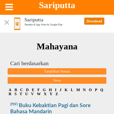
Sariputta
Sariputta
Download
Tersedia di App Store & Google Play
Mahayana
Cari berdasarkan
Tampilkan Semua
Nama
A
B
C
D
E
F
G
H
I
J
K
L
M
N
O
P
Q
R
S
T
U
V
W
X
Y
Z
[PDF]
Buku Kebaktian Pagi dan Sore
Bahasa Mandarin