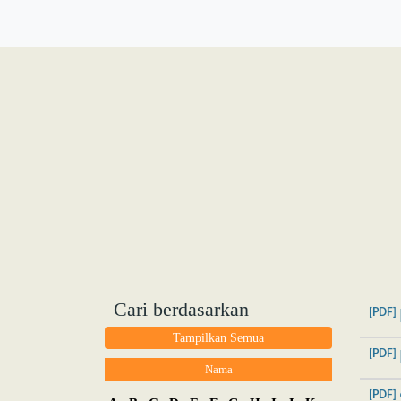
Cari berdasarkan
[PDF]
Tampilkan Semua
[PDF]
Nama
[PDF]