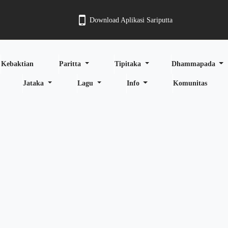
Download Aplikasi Sariputta
Kebaktian
Paritta
Tipitaka
Dhammapada
Jataka
Lagu
Info
Komunitas