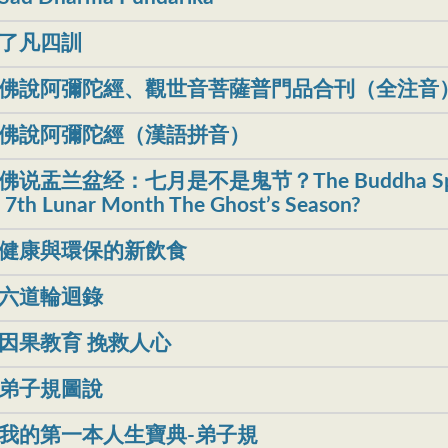
了凡四訓
佛說阿彌陀經、觀世音菩薩普門品合刊（全注音
佛說阿彌陀經（漢語拼音）
佛说盂兰盆经：七月是不是鬼节？The Buddha Speaks on
 7th Lunar Month The Ghost’s Season?
健康與環保的新飲食
六道輪迴錄
因果教育 挽救人心
弟子規圖說
我的第一本人生寶典-弟子規