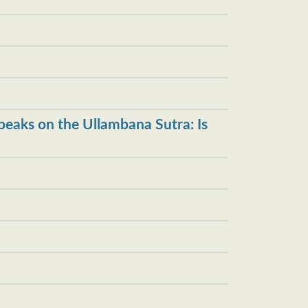
）
 the Ullambana Sutra: Is