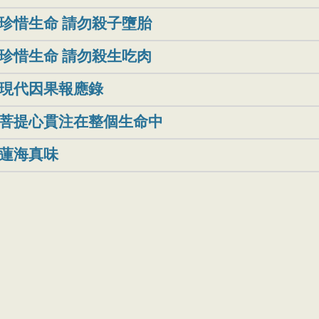
珍惜生命 請勿殺子墮胎
珍惜生命 請勿殺生吃肉
現代因果報應錄
菩提心貫注在整個生命中
蓮海真味