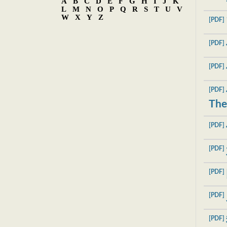
A
B
C
D
E
F
G
H
I
J
K
L
M
N
O
P
Q
R
S
T
U
V
W
X
Y
Z
[PDF]
[PDF]
[PDF]
[PDF]
The
[PDF]
[PDF]
[PDF]
[PDF]
[PDF]