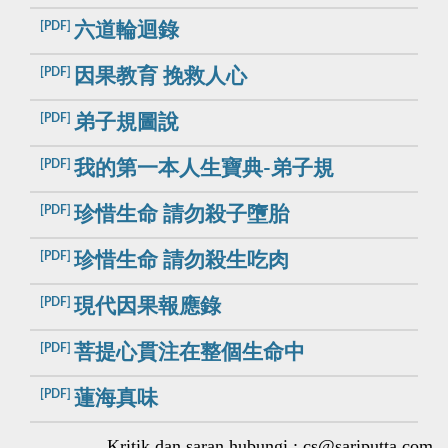
[PDF]
六道輪迴錄
[PDF]
因果教育 挽救人心
[PDF]
弟子規圖說
[PDF]
我的第一本人生寶典-弟子規
[PDF]
珍惜生命 請勿殺子墮胎
[PDF]
珍惜生命 請勿殺生吃肉
[PDF]
現代因果報應錄
[PDF]
菩提心貫注在整個生命中
[PDF]
蓮海真味
Kritik dan saran,hubungi :
cs@sariputta.com