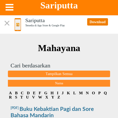
Sariputta
Sariputta
Download
Tersedia di App Store & Google Play
Mahayana
Cari berdasarkan
Tampilkan Semua
Nama
A
B
C
D
E
F
G
H
I
J
K
L
M
N
O
P
Q
R
S
T
U
V
W
X
Y
Z
[PDF]
Buku Kebaktian Pagi dan Sore
Bahasa Mandarin