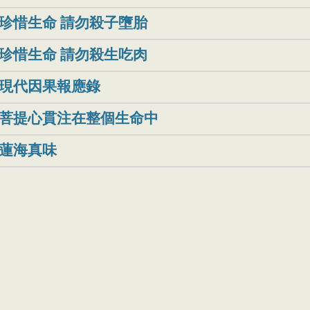
珍惜生命 請勿殺子墮胎
珍惜生命 請勿殺生吃肉
現代因果報應錄
菩提心貫注在整個生命中
蓮海真味