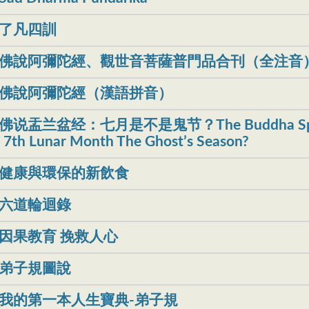
了凡四訓
佛說阿彌陀經、觀世音菩薩普門品合刊（全注音
佛說阿彌陀經（漢語拼音）
佛说盂兰盆经：七月是不是鬼节？The Buddha Speaks on
 7th Lunar Month The Ghost’s Season?
健康與環保的新飲食
六道輪迴錄
因果教育 挽救人心
弟子規圖說
我的第一本人生寶典-弟子規