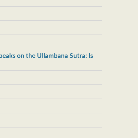
）
 the Ullambana Sutra: Is