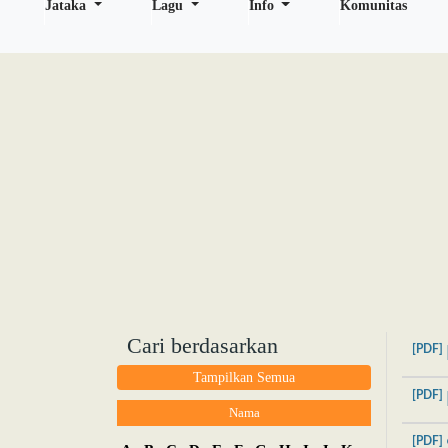
Jataka
Lagu
Info
Komunitas
Cari berdasarkan
[PDF]
Tampilkan Semua
[PDF]
Nama
[PDF]