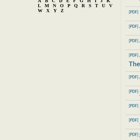
A
B
C
D
E
F
G
H
I
J
K
L
M
N
O
P
Q
R
S
T
U
V
W
X
Y
Z
[PDF]
[PDF]
[PDF]
[PDF]
The
[PDF]
[PDF]
[PDF]
[PDF]
[PDF]