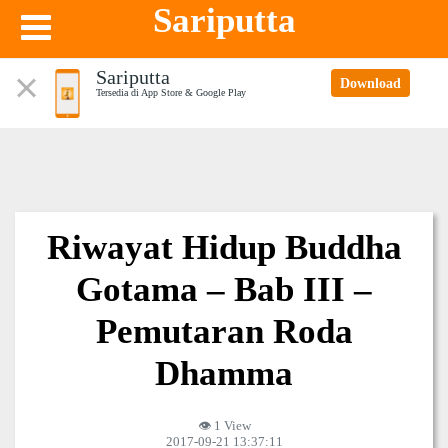
Sariputta
Sariputta
Download
Tersedia di App Store & Google Play
Riwayat Hidup Buddha
Gotama – Bab III –
Pemutaran Roda
Dhamma
👁 1 View
2017-09-21 13:37:11