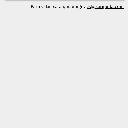
Kritik dan saran,hubungi :
cs@sariputta.com