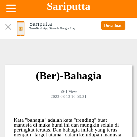
Sariputta
Sariputta
Download
Tersedia di App Store & Google Play
(Ber)-Bahagia
👁 1 View
2023-03-13 16:53:31
Kata "bahagia" adalah kata "trending" buat
manusia di muka bumi ini dan mungkin selalu di
peringkat teratas. Dan bahagia inilah yang terus
menjadi "target utama" dalam kehidupan manusia.