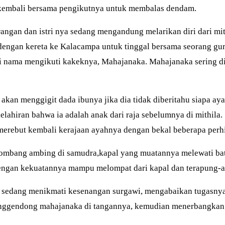
a kembali bersama pengikutnya untuk membalas dendam.
angan dan istri nya sedang mengandung melarikan diri dari mi
engan kereta ke Kalacampa untuk tinggal bersama seorang gu
ri nama mengikuti kakeknya, Mahajanaka. Mahajanaka sering di
kan menggigit dada ibunya jika dia tidak diberitahu siapa ay
lahiran bahwa ia adalah anak dari raja sebelumnya di mithila.
merebut kembali kerajaan ayahnya dengan bekal beberapa perhi
erombang ambing di samudra,kapal yang muatannya melewati bat
dengan kekuatannya mampu melompat dari kapal dan terapung-a
sedang menikmati kesenangan surgawi, mengabaikan tugasnya 
nggendong mahajanaka di tangannya, kemudian menerbangkan