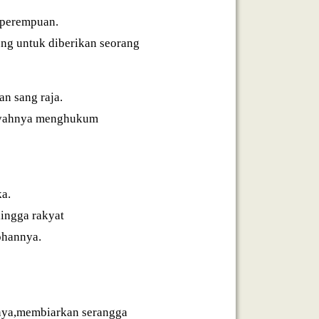
 perempuan.
ng untuk diberikan seorang
n sang raja.
 ayahnya menghukum
ka.
ingga rakyat
ohannya.
nya,membiarkan serangga