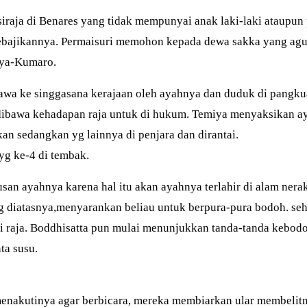
iraja di Benares yang tidak mempunyai anak laki-laki ataupun
ebajikannya. Permaisuri memohon kepada dewa sakka yang agu
iya-Kumaro.
bawa ke singgasana kerajaan oleh ayahnya dan duduk di pangkua
g dibawa kehadapan raja untuk di hukum. Temiya menyaksikan
n sedangkan yg lainnya di penjara dan dirantai.
yg ke-4 di tembak.
san ayahnya karena hal itu akan ayahnya terlahir di alam nera
g diatasnya,menyarankan beliau untuk berpura-pura bodoh. seh
 raja. Boddhisatta pun mulai menunjukkan tanda-tanda kebod
ta susu.
enakutinya agar berbicara, mereka membiarkan ular membelit