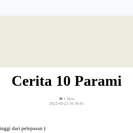
Cerita 10 Parami
👁 1 View
2022-03-22 16:39:01
nggi dari pelepasan )