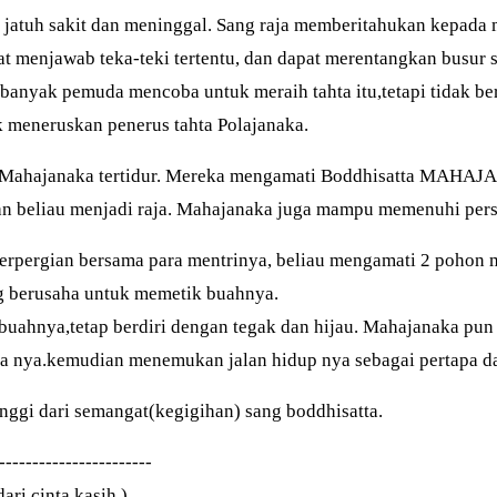
a jatuh sakit dan meninggal. Sang raja memberitahukan kepada 
at menjawab teka-teki tertentu, dan dapat merentangkan busur s
 banyak pemuda mencoba untuk meraih tahta itu,tetapi tidak b
 meneruskan penerus tahta Polajanaka.
 Mahajanaka tertidur. Mereka mengamati Boddhisatta MAHAJ
 beliau menjadi raja. Mahajanaka juga mampu memenuhi persy
berpergian bersama para mentrinya, beliau mengamati 2 pohon
g berusaha untuk memetik buahnya.
buahnya,tetap berdiri dengan tegak dan hijau. Mahajanaka pun
hta nya.kemudian menemukan jalan hidup nya sebagai pertapa 
nggi dari semangat(kegigihan) sang boddhisatta.
-----------------------
ari cinta kasih )